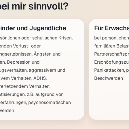
ei mir sinnvoll?
Kinder und Jugendliche
Für Erwach
rsönlichen oder schulischen Krisen,
bei persönlichen
enden Verlust- oder
familiären Belas
ngserlebnissen, Ängsten und
Partnerschaftsp
n, Depression und
Erschöpfungszu
gsverhalten, aggressivem und
Panikattacken,
ivem Verhalten, ADHS,
Beschwerden
verletzendem Verhalten,
tisierungen, z.B. aufgrund von
erfahrungen, psychosomatischen
werden