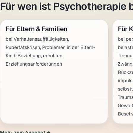
Für wen ist Psychotherapie b
Für Eltern & Familien
Für 
bei Verhaltensauffälligkeiten,
bei pe
Pubertätskrisen, Problemen in der Eltern-
belast
Kind-Beziehung, erhöhten
Trennu
Erziehungsanforderungen
Zwänge
Rückzu
impuls
selbst
Trauma
Gewalt
Besch
Mehr zum Angebot →