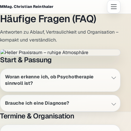
MMag. Christian Reinthaler
Häufige Fragen (FAQ)
Start
Antworten zu Ablauf, Vertraulichkeit und Organisation –
kompakt und verständlich.
Angebot
Ablauf & Kosten
Start & Passung
Über mich
Woran erkenne ich, ob Psychotherapie
sinnvoll ist?
Praxis
FAQ
Brauche ich eine Diagnose?
Termine & Organisation
DE
EN